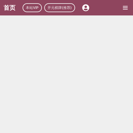
首页
本站VIP
开元棋牌(推荐)