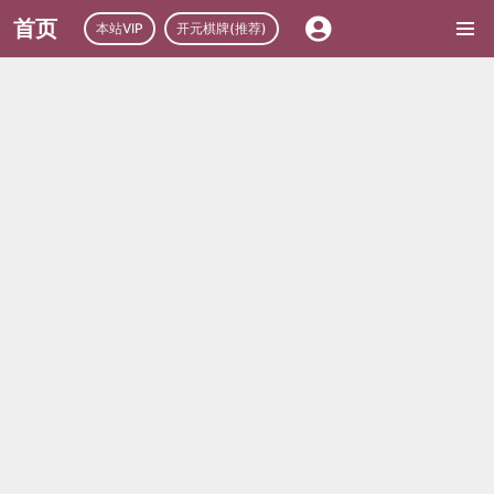
首页
本站VIP
开元棋牌(推荐)