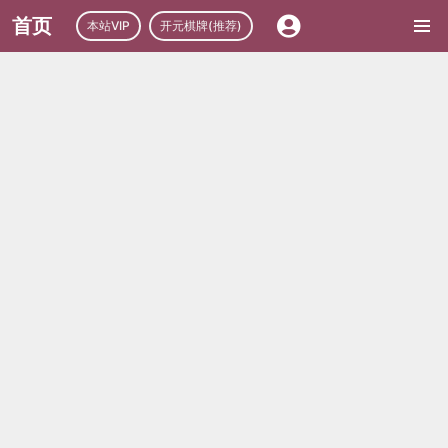
首页
本站VIP
开元棋牌(推荐)