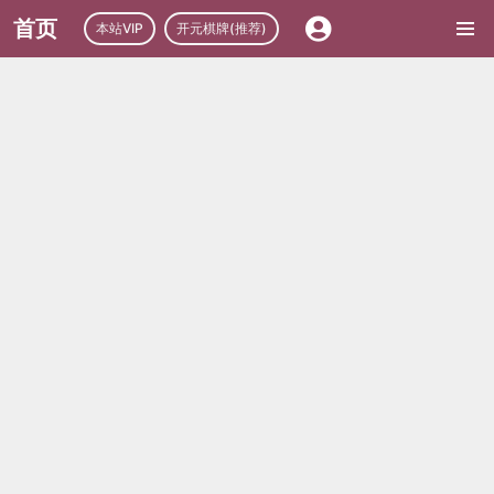
首页
本站VIP
开元棋牌(推荐)