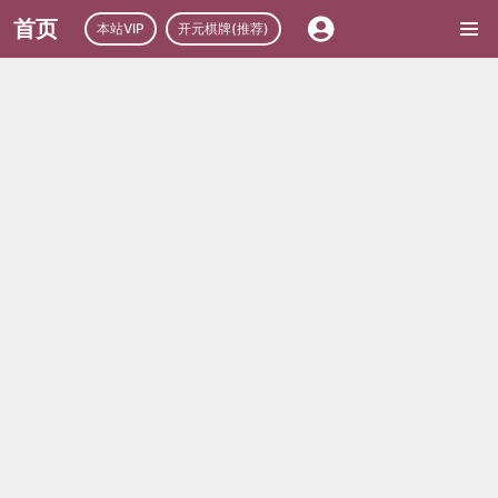
首页
本站VIP
开元棋牌(推荐)