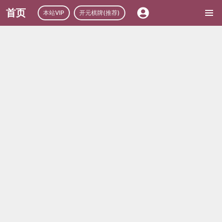
首页
本站VIP
开元棋牌(推荐)