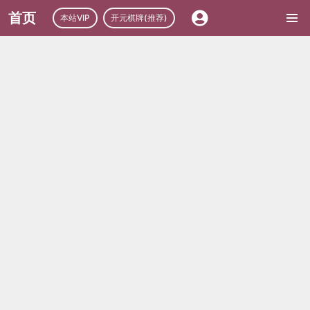
首页
本站VIP
开元棋牌(推荐)