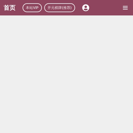
首页
本站VIP
开元棋牌(推荐)