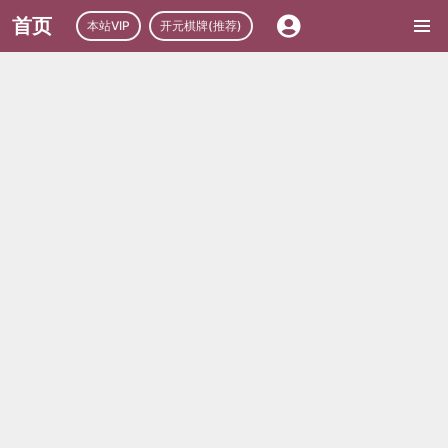
首页
本站VIP
开元棋牌(推荐)