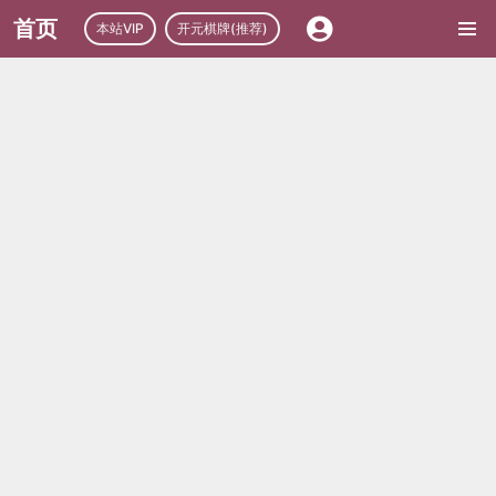
首页
本站VIP
开元棋牌(推荐)