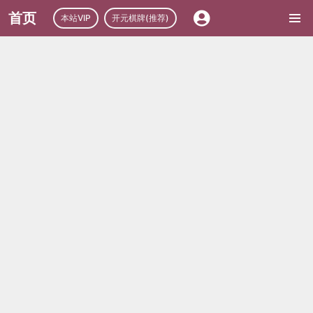
首页
本站VIP
开元棋牌(推荐)