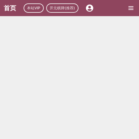
首页
本站VIP
开元棋牌(推荐)