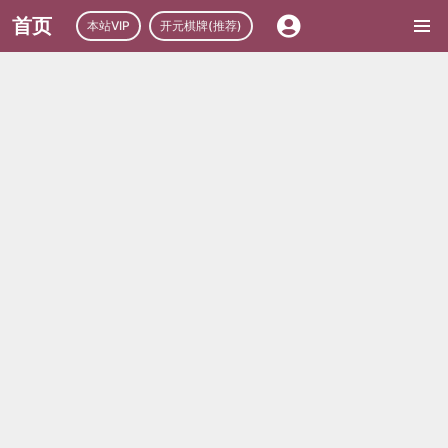
首页
本站VIP
开元棋牌(推荐)