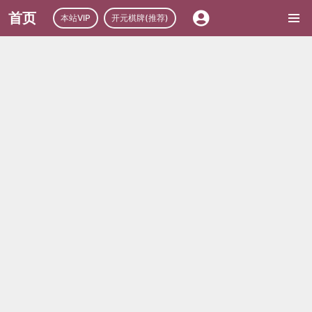
首页
本站VIP
开元棋牌(推荐)