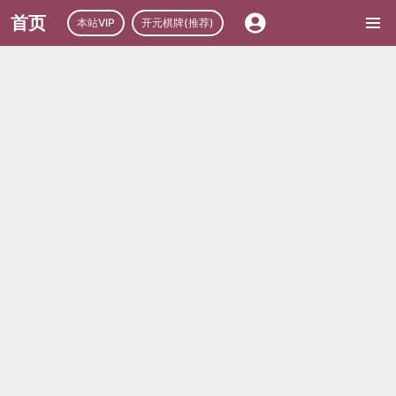
首页
本站VIP
开元棋牌(推荐)