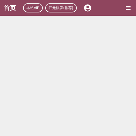
首页
本站VIP
开元棋牌(推荐)