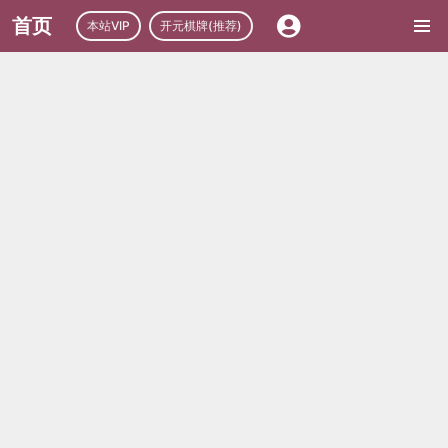
首页
本站VIP
开元棋牌(推荐)