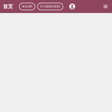
首页
本站VIP
开元棋牌(推荐)