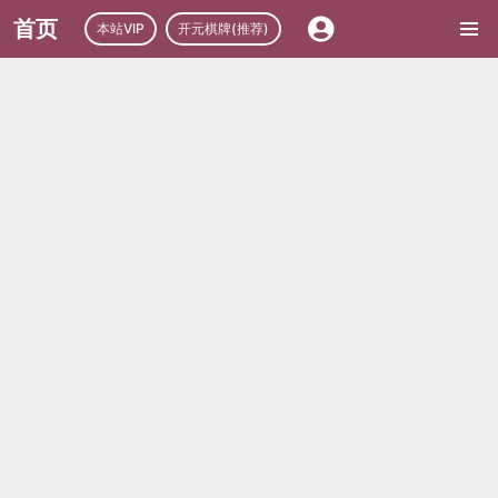
首页
本站VIP
开元棋牌(推荐)