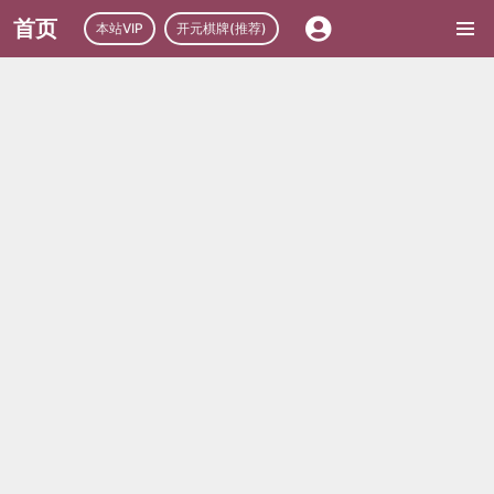
首页
本站VIP
开元棋牌(推荐)