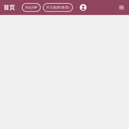
首页
本站VIP
开元棋牌(推荐)