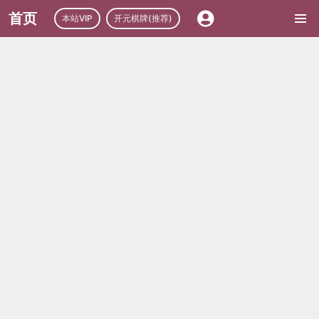
首页
本站VIP
开元棋牌(推荐)