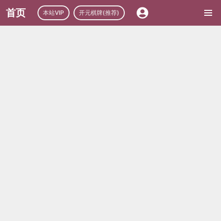
首页
本站VIP
开元棋牌(推荐)