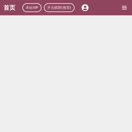
首页
本站VIP
开元棋牌(推荐)