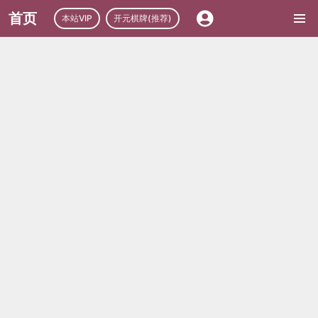
首页
本站VIP
开元棋牌(推荐)