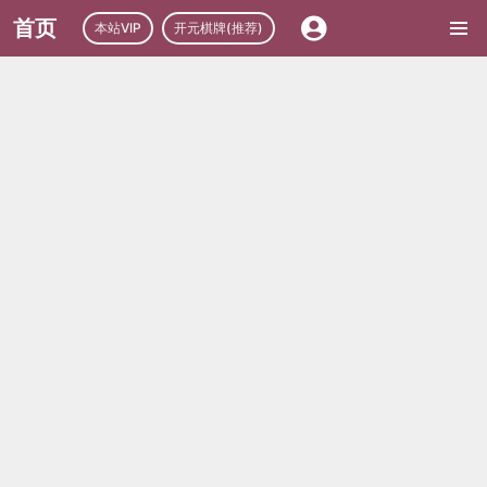
首页
本站VIP
开元棋牌(推荐)