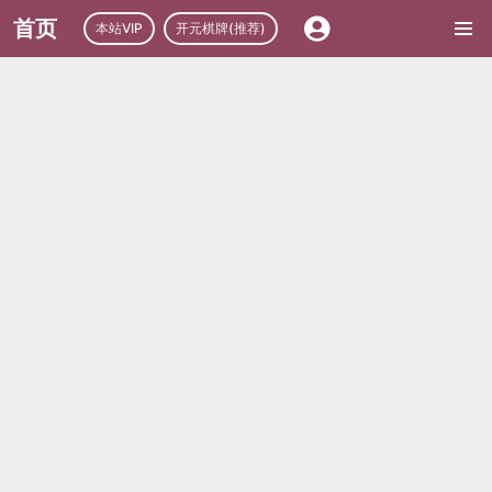
首页
本站VIP
开元棋牌(推荐)