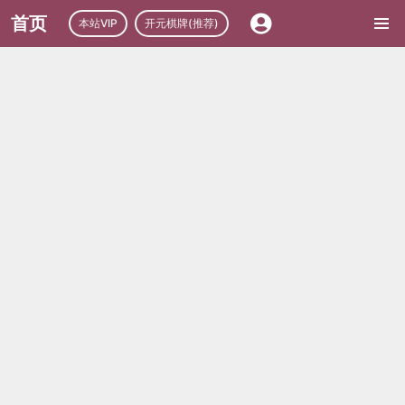
首页
本站VIP
开元棋牌(推荐)