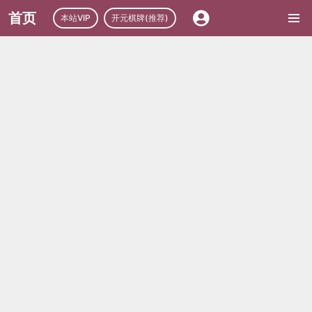
首页
本站VIP
开元棋牌(推荐)