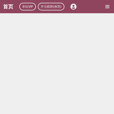
首页
本站VIP
开元棋牌(推荐)