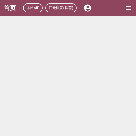
首页
本站VIP
开元棋牌(推荐)