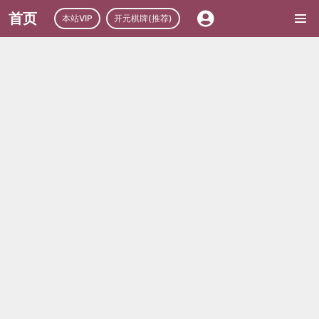
首页
本站VIP
开元棋牌(推荐)