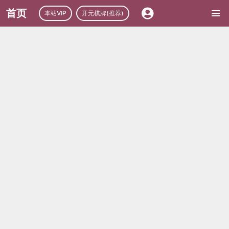
首页
本站VIP
开元棋牌(推荐)