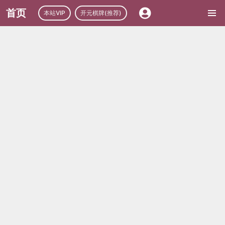
首页
本站VIP
开元棋牌(推荐)