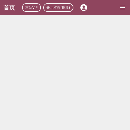
首页
本站VIP
开元棋牌(推荐)