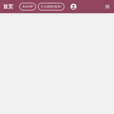
首页
本站VIP
开元棋牌(推荐)