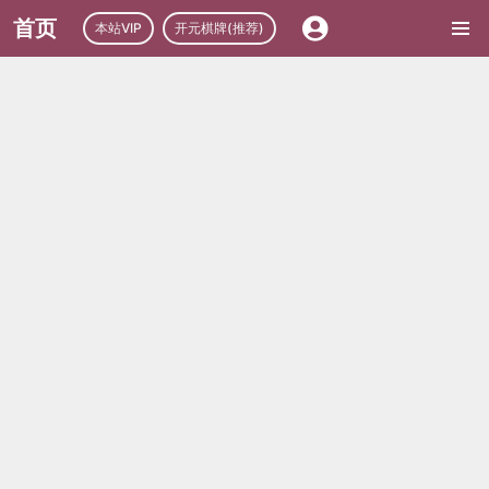
首页
本站VIP
开元棋牌(推荐)