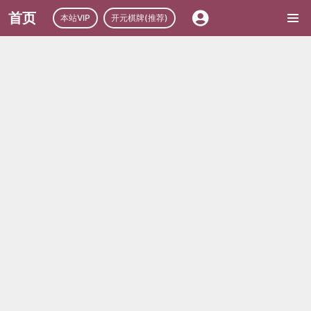
首页
本站VIP
开元棋牌(推荐)