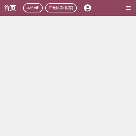
首页
本站VIP
开元棋牌(推荐)