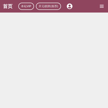
首页
本站VIP
开元棋牌(推荐)