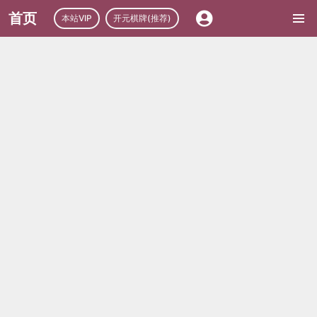
首页
本站VIP
开元棋牌(推荐)