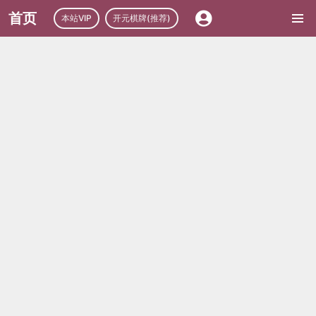
首页
本站VIP
开元棋牌(推荐)