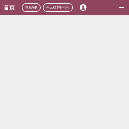
首页
本站VIP
开元棋牌(推荐)