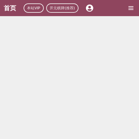
首页
本站VIP
开元棋牌(推荐)