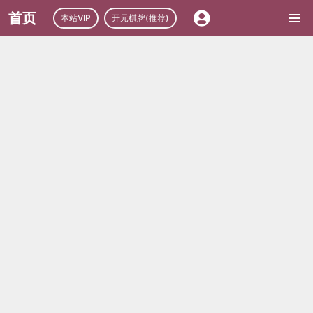
首页
本站VIP
开元棋牌(推荐)