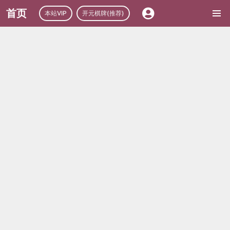
首页
本站VIP
开元棋牌(推荐)