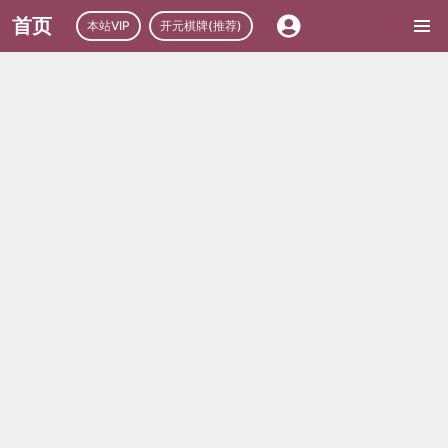
首页
本站VIP
开元棋牌(推荐)