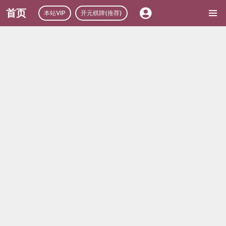
首页
本站VIP
开元棋牌(推荐)
重要提醒｜防走丢提示
永久域名:22789.xyz
请立即截图并加入收藏夹,以免丢失
本站VIP
开元棋牌(推荐)
JAV高清
开元棋牌官方
IM体育官方
太阳城集团
新葡京集团
开元棋牌
最新视频
查看更多