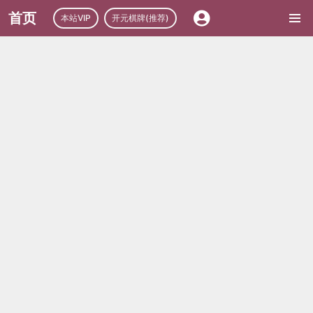
首页
本站VIP
开元棋牌(推荐)