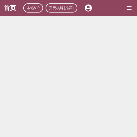
首页
本站VIP
开元棋牌(推荐)